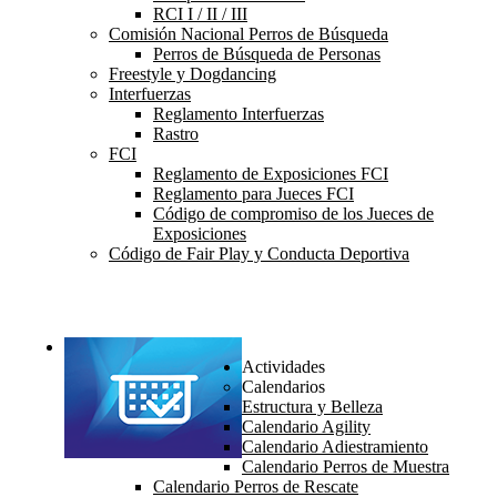
RCI I / II / III
Comisión Nacional Perros de Búsqueda
Perros de Búsqueda de Personas
Freestyle y Dogdancing
Interfuerzas
Reglamento Interfuerzas
Rastro
FCI
Reglamento de Exposiciones FCI
Reglamento para Jueces FCI
Código de compromiso de los Jueces de
Exposiciones
Código de Fair Play y Conducta Deportiva
Actividades
Calendarios
Estructura y Belleza
Calendario Agility
Calendario Adiestramiento
Calendario Perros de Muestra
Calendario Perros de Rescate