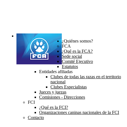
¿Quiénes somos?
FCA
¿Qué es la FCA?
Sede social
Comité Ejecutivo
Estatutos
Entidades afiliadas
Clubes de todas las razas en el territorio
nacional
Clubes Especialistas
Jueces y juezas
Comisiones - Direcciones
FCI
¿Qué es la FCI?
Organizaciones caninas nacionales de la FCI
Contacto