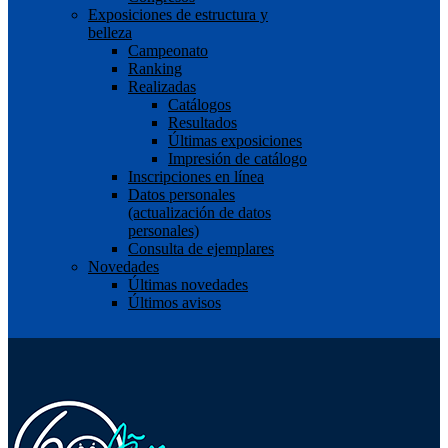
Exposiciones de estructura y
belleza
Campeonato
Ranking
Realizadas
Catálogos
Resultados
Últimas exposiciones
Impresión de catálogo
Inscripciones en línea
Datos personales
(actualización de datos
personales)
Consulta de ejemplares
Novedades
Últimas novedades
Últimos avisos