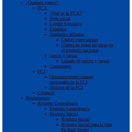
¿Quiénes somos?
FCA
¿Qué es la FCA?
Sede social
Comité Ejecutivo
Estatutos
Entidades afiliadas
Clubes especialistas
Clubes de todas las razas en
el territorio nacional
Jueces y juezas
Listado de jueces y juezas
Comisiones
FCI
Organizaciones caninas
nacionales de la FCI
Historia de la FCI
Contacto
Reglamentos
Registro Genealógico
Registro Genealogico
Registro Inicial
Registro Inicial
Registro Inicial para la raza
Pit Bull Terrier