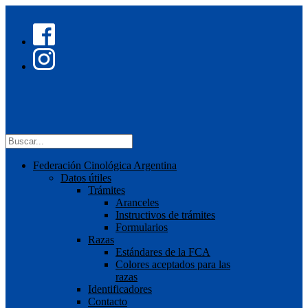
Federación Cinológica Argentina
Datos útiles
Trámites
Aranceles
Instructivos de trámites
Formularios
Razas
Estándares de la FCA
Colores aceptados para las
razas
Identificadores
Contacto