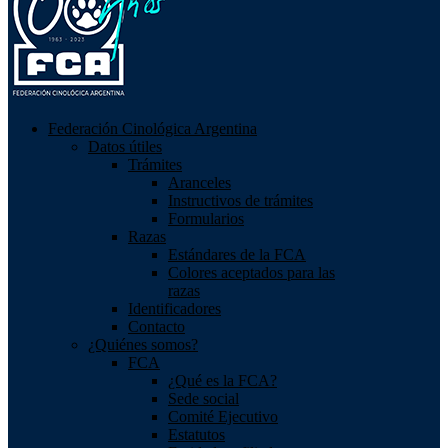
Federación Cinológica Argentina
Datos útiles
Trámites
Aranceles
Instructivos de trámites
Formularios
Razas
Estándares de la FCA
Colores aceptados para las
razas
Identificadores
Contacto
¿Quiénes somos?
FCA
¿Qué es la FCA?
Sede social
Comité Ejecutivo
Estatutos