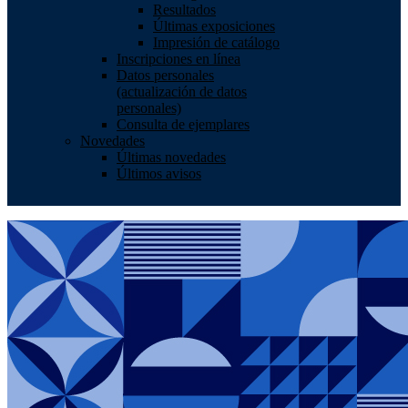
Resultados
Últimas exposiciones
Impresión de catálogo
Inscripciones en línea
Datos personales
(actualización de datos
personales)
Consulta de ejemplares
Novedades
Últimas novedades
Últimos avisos