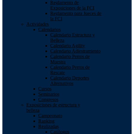
Reglamento de
Exposiciones de la FCI
Reglamento para Jueces de
la FCI
Actividades
Calendarios
Calendario Estructura y
Belleza
Calendario Agility
Calendario Adiestramiento
Calendario Perros de
Muestra
Calendario Perros de
Rescate
Calendario Deportes
Alternativos
Cursos
Seminarios
Congresos
Exposiciones de estructura y
belleza
Campeonato
Ranking
Realizadas
Catálogos