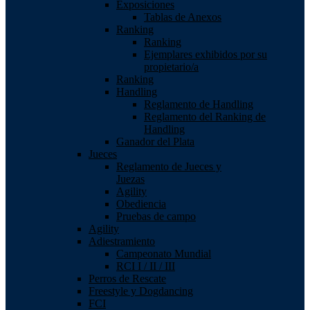
Exposiciones
Tablas de Anexos
Ranking
Ranking
Ejemplares exhibidos por su
propietario/a
Ranking
Handling
Reglamento de Handling
Reglamento del Ranking de
Handling
Ganador del Plata
Jueces
Reglamento de Jueces y
Juezas
Agility
Obediencia
Pruebas de campo
Agility
Adiestramiento
Campeonato Mundial
RCI I / II / III
Perros de Rescate
Freestyle y Dogdancing
FCI