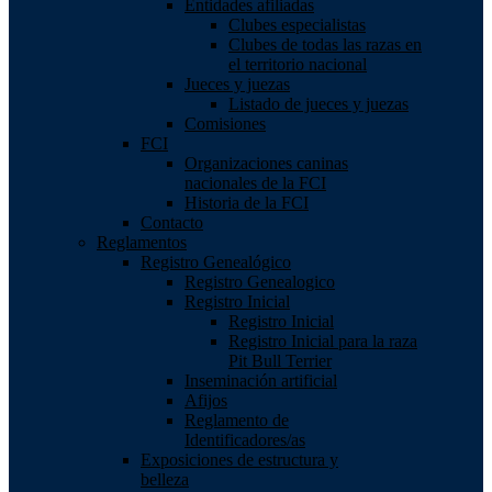
Entidades afiliadas
Clubes especialistas
Clubes de todas las razas en
el territorio nacional
Jueces y juezas
Listado de jueces y juezas
Comisiones
FCI
Organizaciones caninas
nacionales de la FCI
Historia de la FCI
Contacto
Reglamentos
Registro Genealógico
Registro Genealogico
Registro Inicial
Registro Inicial
Registro Inicial para la raza
Pit Bull Terrier
Inseminación artificial
Afijos
Reglamento de
Identificadores/as
Exposiciones de estructura y
belleza