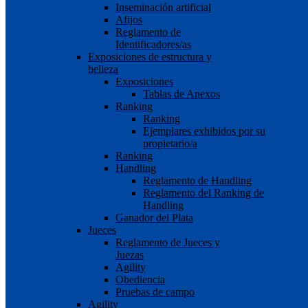
Inseminación artificial
Afijos
Reglamento de
Identificadores/as
Exposiciones de estructura y
belleza
Exposiciones
Tablas de Anexos
Ranking
Ranking
Ejemplares exhibidos por su
propietario/a
Ranking
Handling
Reglamento de Handling
Reglamento del Ranking de
Handling
Ganador del Plata
Jueces
Reglamento de Jueces y
Juezas
Agility
Obediencia
Pruebas de campo
Agility