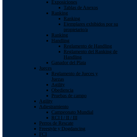
Exposiciones
Tablas de Anexos
Ranking
Ranking
Ejemplares exhibidos por su
propietario/a
Ranking
Handling
Reglamento de Handling
Reglamento del Ranking de
Handling
Ganador del Plata
Jueces
Reglamento de Jueces y
Juezas
Agility
Obediencia
Pruebas de campo
Agility
Adiestramiento
Campeonato Mundial
RCI I / II / III
Perros de Rescate
Freestyle y Dogdancing
FCI