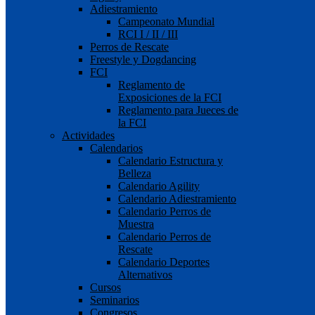
Adiestramiento
Campeonato Mundial
RCI I / II / III
Perros de Rescate
Freestyle y Dogdancing
FCI
Reglamento de
Exposiciones de la FCI
Reglamento para Jueces de
la FCI
Actividades
Calendarios
Calendario Estructura y
Belleza
Calendario Agility
Calendario Adiestramiento
Calendario Perros de
Muestra
Calendario Perros de
Rescate
Calendario Deportes
Alternativos
Cursos
Seminarios
Congresos