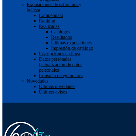
Exposiciones de estructura y
belleza
Campeonato
Ranking
Realizadas
Catálogos
Resultados
Últimas exposiciones
Impresión de catálogo
Inscripciones en línea
Datos personales
(actualización de datos
personales)
Consulta de ejemplares
Novedades
Últimas novedades
Últimos avisos