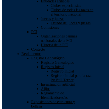
Entidades afiliadas
Clubes especialistas
Clubes de todas las razas en
el territorio nacional
Jueces y juezas
Listado de jueces y juezas
Comisiones
FCI
Organizaciones caninas
nacionales de la FCI
Historia de la FCI
Contacto
Reglamentos
Registro Genealógico
Registro Genealogico
Registro Inicial
Registro Inicial
Registro Inicial para la raza
Pit Bull Terrier
Inseminación artificial
Afijos
Reglamento de
Identificadores/as
Exposiciones de estructura y
belleza