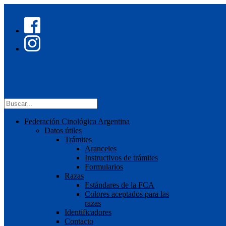
Federación Cinológica Argentina
Datos útiles
Trámites
Aranceles
Instructivos de trámites
Formularios
Razas
Estándares de la FCA
Colores aceptados para las
razas
Identificadores
Contacto