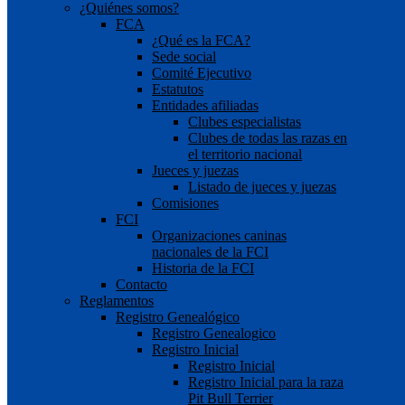
¿Quiénes somos?
FCA
¿Qué es la FCA?
Sede social
Comité Ejecutivo
Estatutos
Entidades afiliadas
Clubes especialistas
Clubes de todas las razas en
el territorio nacional
Jueces y juezas
Listado de jueces y juezas
Comisiones
FCI
Organizaciones caninas
nacionales de la FCI
Historia de la FCI
Contacto
Reglamentos
Registro Genealógico
Registro Genealogico
Registro Inicial
Registro Inicial
Registro Inicial para la raza
Pit Bull Terrier