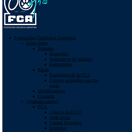
Federación Cinológica Argentina
Datos útiles
Trámites
Aranceles
Instructivos de trámites
Formularios
Razas
Estándares de la FCA
Colores aceptados para las
razas
Identificadores
Contacto
¿Quiénes somos?
FCA
¿Qué es la FCA?
Sede social
Comité Ejecutivo
Estatutos